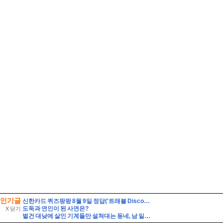
인기글
신한카드 퀴즈팡팡 8월 9일 정답('트래블 Discover-Day! 준비부터 설레는 여행 필수 아이템 특가전'에서 판매되는 특가 상품이 아닌 것은?)
도둑과 연인이 된 사연은?
X 닫기
벌건 대낮에 살인 기계들만 설쳐대는 동네, 남 일이 아닙니다