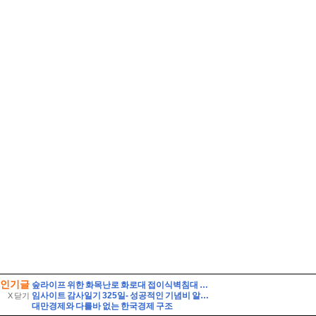
인기글
숲라이프 위한 화목난로 화로대 접이식벽침대 캠핑감성 5평 소형 목조주택 짓기
임사이트 감사일기 325일- 성공적인 기념비 알바, 시계줄 줄이기
X 닫기
대만경제와 다를바 없는 한국경제 구조