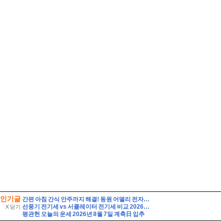
인기글
간편 아침 간식 안주까지 해결! 동원 어델리 전자레인지 40초면 끝
선풍기 전기세 vs 서큘레이터 전기세 비교 2026하루 8시간 사용하면 누가 더 저렴할까?
X 닫기
평관헌 오늘의 운세 2026년 8월 7일 계축日 입추