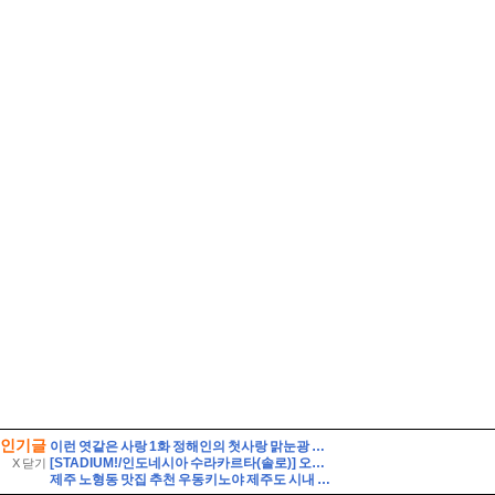
인기글
이런 엿같은 사랑 1화 정해인의 첫사랑 맑눈광 하영 누구였냐고 나는?
[STADIUM!/인도네시아 수라카르타(솔로)] 오직 인도네시아인들을 위해 만들어진 경기장. 페르시스 솔로의 전 경기장. 스타디온 스리웨다리 Stadion Sriwedari
X 닫기
제주 노형동 맛집 추천 우동키노야 제주도 시내 우동 맛집