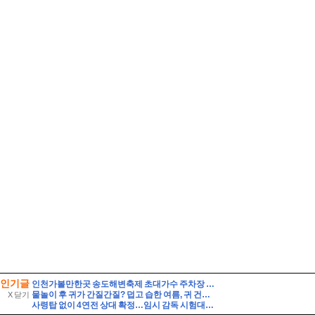
인기글
인천가볼만한곳 송도해변축제 초대가수 주차장 연수구 여행
물놀이 후 귀가 간질간질? 덥고 습한 여름, 귀 건강 지키는 법
X 닫기
사령탑 없이 4연전 상대 확정…임시 감독 시험대 / 연합뉴스TV (YonhapnewsTV)