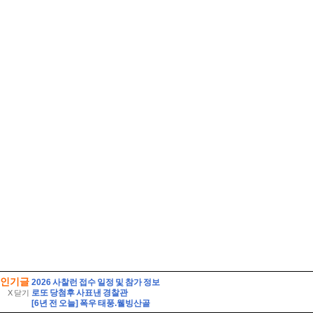
인기글
2026 사찰런 접수 일정 및 참가 정보
로또 당첨후 사표낸 경찰관
X 닫기
[6년 전 오늘] 폭우 태풍.웰빙산골