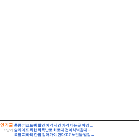
인기글
홍콩 피크트램 할인 예약 시간 가격 타는곳 야경 자리 꿀팁
숲라이프 위한 화목난로 화로대 접이식벽침대 캠핑감성 5평 소형 목조주택 짓기
X 닫기
폭염 피하려 한참 걸어가야 한다고? 노인들 발길 막는 ‘무더위쉼터’ 실태