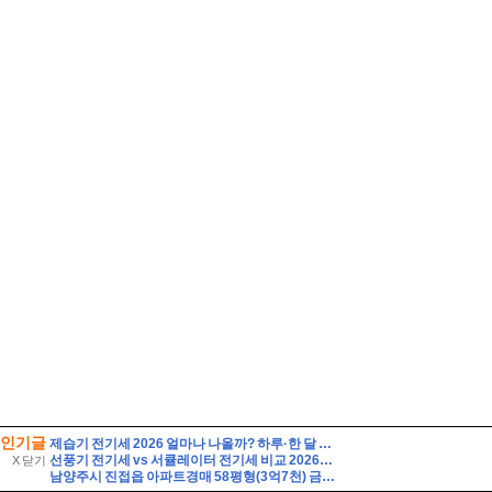
인기글
제습기 전기세 2026 얼마나 나올까? 하루·한 달 전기요금 계산법 총정리
선풍기 전기세 vs 서큘레이터 전기세 비교 2026하루 8시간 사용하면 누가 더 저렴할까?
X 닫기
남양주시 진접읍 아파트경매 58평형(3억7천) 금곡리 해밀초등학교인근 신영지웰 10층 유찰2회 급매시세 남양주진접신영지웰아파트 부동산경매 매매