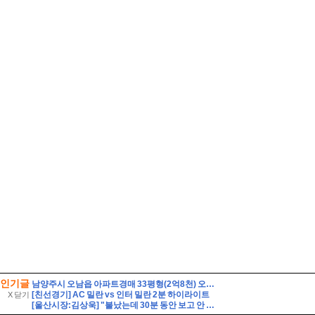
인기글
남양주시 오남읍 아파트경매 33평형(2억8천) 오남체육공원인근 오남아이파크 9층 유찰1회 남양주오남아이파크아파트 부동산경매 매매
[친선경기] AC 밀란 vs 인터 밀란 2분 하이라이트
X 닫기
[울산시장:김상욱] "불났는데 30분 동안 보고 안 해?" 김상욱 호통에 얼어붙은 회의장