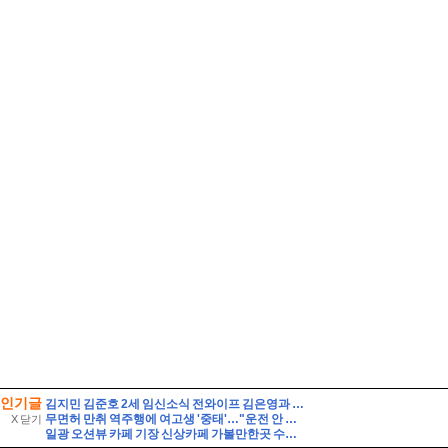
인기글
김지민 김준호 2세 임신소식 전와이프 김은영과 자녀는?
무면허 만취 역주행에 여고생 '중태'…"운전 안 했다" 거짓말 뒤집은 CCTV 입수
X 닫기
일광 오션뷰 카페 기장 신상카페 가볼만한곳 수목당 베이커리