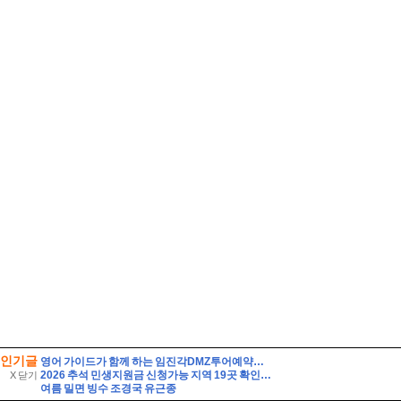
인기글
영어 가이드가 함께 하는 임진각DMZ투어예약후기 외국인관광추천해요
2026 추석 민생지원금 신청가능 지역 19곳 확인, 신청방법 총정리(명절지원금)
X 닫기
여름 밀면 빙수 조경국 유근종