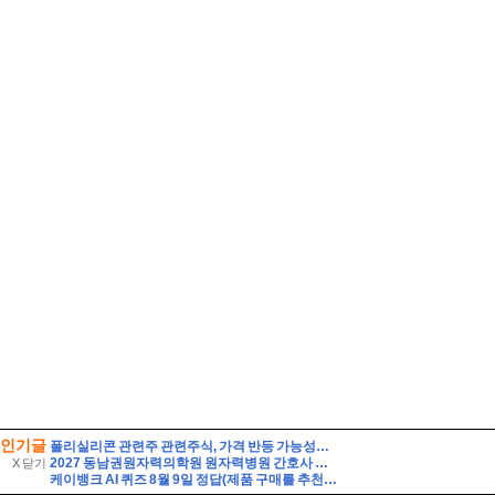
인기글
폴리실리콘 관련주 관련주식, 가격 반등 가능성보다 먼저 봐야 할 숫자
2027 동남권원자력의학원 원자력병원 간호사 자소서 면접] 동남권원자력의학원 원자력병원 자소서 기반 면접 30문항과 모범답변, 임상 현장 및 면접 대비 필수 핵심용어 30선 - p
X 닫기
케이뱅크 AI 퀴즈 8월 9일 정답(제품 구매를 추천하는 대신, 제품의 단점까지 솔직하게 리뷰하여 과소비를 경계하는 인플루언서 유형은?)