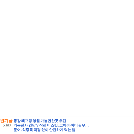
인기글
동강 래프팅 영월 가볼만한곳 추천
기동전사 건담 V 작전 비스킷, 코아 파이터 & 무장 세트
X 닫기
문어, 식중독 걱정 없이 안전하게 먹는 법