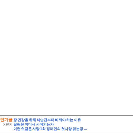
인기글
장 건강을 위해 식습관부터 바꿔야 하는 이유
끌림은 어디서 시작되는가
X 닫기
이런 엿같은 사랑 1화 정해인의 첫사랑 맑눈광 하영 누구였냐고 나는?