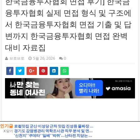
인기글
로컬맛집 군산 이성당 근처 맛집 진성원 물짜장 솔직후기, 경암동 철길마을 근처가 더 맞다.
경기도 감염병관리 역학조사관 직무 분석 및 면접 준비 팁 자기소개 스크립트 및 실제 면접 합격 답안
X 닫기
'신천지' '쿠데타' '일베' '박쥐'…난타전 치닫는 민주당 전당대회