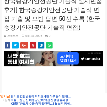
인기글
경기도 감염병관리 역학조사관 직무 분석 및 면접 준비 팁 자기소개 스크립트 및 실제 면접 합격 답안
로컬맛집 군산 이성당 근처 맛집 진성원 물짜장 솔직후기, 경암동 철길마을 근처가 더 맞다.
X 닫기
KB證 "반도체 수급 충격 일단락…8월 실적 장세 본격화"