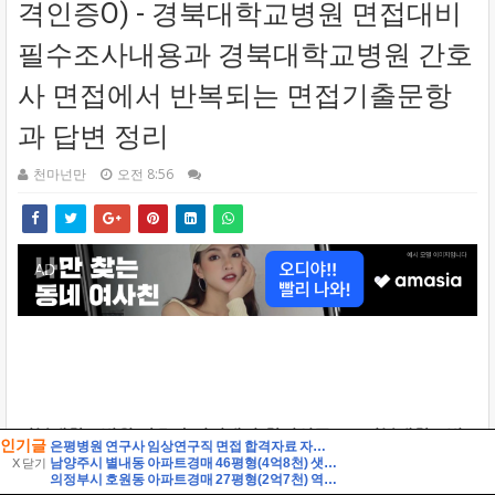
인기글
은평병원 연구사 임상연구직 면접 합격자료 자기소개 스크립트 및 실제 면접 합격 답안
남양주시 별내동 아파트경매 46평형(4억8천) 샛별초등학교인근 별내남광하우스토리 14층 유찰1회 남양주별내남광하우스토리아파트 부동산경매 매매
X 닫기
의정부시 호원동 아파트경매 27평형(2억7천) 역세권 회룡역인근 호원우성3차 20층 유찰1회 의정부호원우성3차아파트 부동산경매 매매