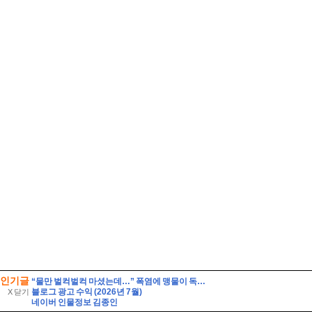
인기글
“물만 벌컥벌컥 마셨는데…” 폭염에 맹물이 독이 되는 이유
블로그 광고 수익 (2026년 7월)
X 닫기
네이버 인물정보 김종인