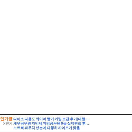
인기글
다이소 다용도 와이어 행거 키링 보관 후기(대형·소형 비교)
세무공무원 지방세 지방공무원 9급 실제면접 후기] 지방세 9급 지방공무원 면접 (지방공무원 9급 지방세 실제 수험자 8인의 생생한 면접 후기)
X 닫기
노트북 파우치 샀는데 다행히 사이즈가 맞음