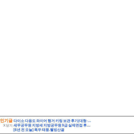
인기글
다이소 다용도 와이어 행거 키링 보관 후기(대형·소형 비교)
세무공무원 지방세 지방공무원 9급 실제면접 후기] 지방세 9급 지방공무원 면접 (지방공무원 9급 지방세 실제 수험자 8인의 생생한 면접 후기)
X 닫기
[6년 전 오늘] 폭우 태풍.웰빙산골