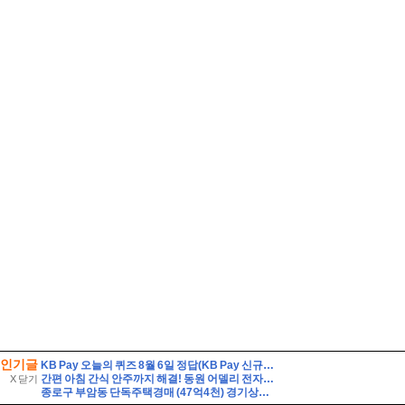
인기글
KB Pay 오늘의 퀴즈 8월 6일 정답(KB Pay 신규서비스 '깨비로또' 2회차의 1등 당첨금은 얼마일까요?)
간편 아침 간식 안주까지 해결! 동원 어델리 전자레인지 40초면 끝
X 닫기
종로구 부암동 단독주택경매 (47억4천) 경기상고인근 대지260평 건물60평 2층주택 유찰1회 종로구부암동단독주택 부동산경매 매물건