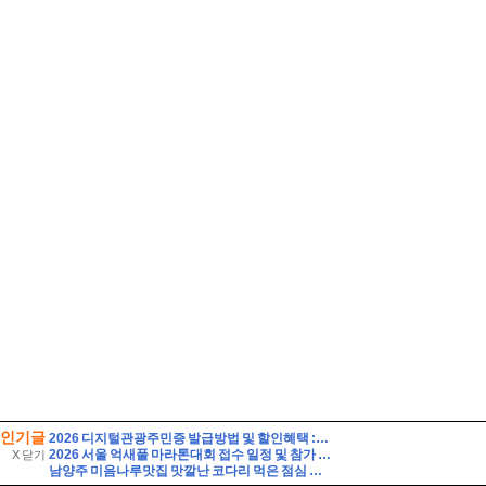
인기글
2026 디지털관광주민증 발급방법 및 할인혜택 :: 영동 가성비 여행 (영동 와인터널 및 레인보우 힐링센터 입장료 할인 등)
2026 서울 억새풀 마라톤대회 접수 일정 및 참가 정보
X 닫기
남양주 미음나루맛집 맛깔난 코다리 먹은 점심 모임장소