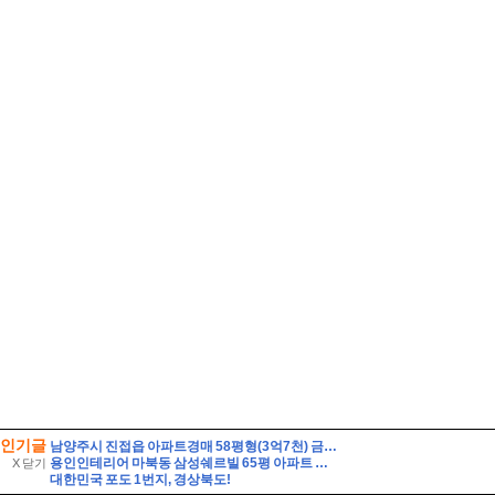
인기글
남양주시 진접읍 아파트경매 58평형(3억7천) 금곡리 해밀초등학교인근 신영지웰 10층 유찰2회 급매시세 남양주진접신영지웰아파트 부동산경매 매매
용인인테리어 마북동 삼성쉐르빌 65평 아파트 인테리어시공
X 닫기
대한민국 포도 1번지, 경상북도!