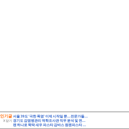
인기글
서울 39도 '극한 폭염' 이제 시작일 뿐…전문가들 "2050년까지 지속" 경고
경기도 감염병관리 역학조사관 직무 분석 및 면접 준비 팁 자기소개 스크립트 및 실제 면접 합격 답안
X 닫기
팬 하나로 뚝딱 새우 파스타 감바스 원팬파스타 만들기