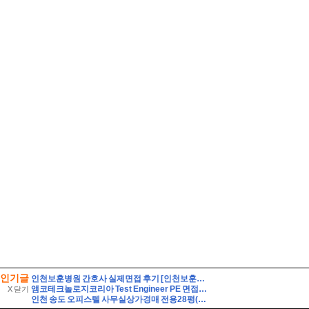
인기글
인천보훈병원 간호사 실제면접 후기 [인천보훈병원 간호사 면접 기출 및 모범 답변 60선과 인천보훈병원 간호사 면접 지원 8인의 후기] 필수 직무상식 및 정보 30선 수록 - Hap
앰코테크놀로지코리아 Test Engineer PE 면접후기 기출 50선 답변, 상세한 면접 8인의 후기 - happy23
X 닫기
인천 송도 오피스텔 사무실상가경매 전용28평(1억8천) 초역세권 국제업무지구역 송도센트로드 19층 유찰2회 인천송도센트로드오피스텔상가 부동산경매 매매