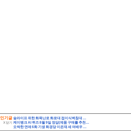
인기글
숲라이프 위한 화목난로 화로대 접이식벽침대 캠핑감성 5평 소형 목조주택 짓기
케이뱅크 AI 퀴즈 8월 9일 정답(제품 구매를 추천하는 대신, 제품의 단점까지 솔직하게 리뷰하여 과소비를 경계하는 인플루언서 유형은?)
X 닫기
오싹한 연애 6화 기생 화경당 이은재 세 여배우 닮은 꼴로 유명하다고?