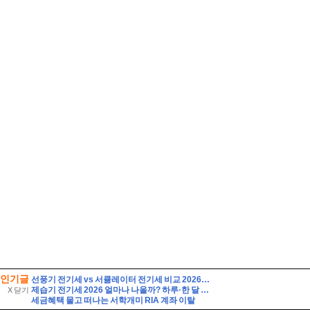
인기글
선풍기 전기세 vs 서큘레이터 전기세 비교 2026하루 8시간 사용하면 누가 더 저렴할까?
제습기 전기세 2026 얼마나 나올까? 하루·한 달 전기요금 계산법 총정리
X 닫기
세금혜택 물고 떠나는 서학개미 RIA 계좌 이탈