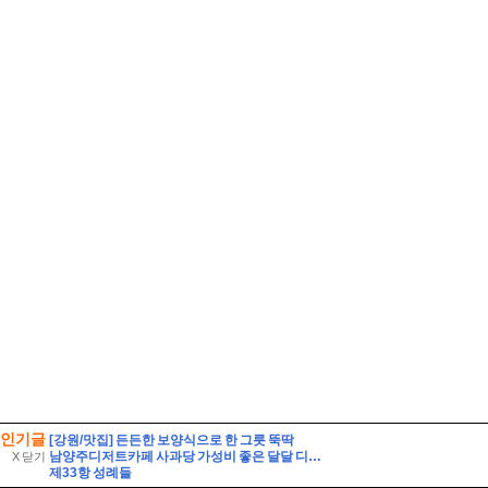
인기글
[강원/맛집] 든든한 보양식으로 한 그릇 뚝딱
남양주디저트카페 사과당 가성비 좋은 달달 디저트
X 닫기
제33항 성례들