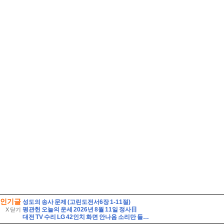
인기글
성도의 송사 문제 (고린도전서6장 1-11절)
평관헌 오늘의 운세 2026년 8월 11일 정사日
X 닫기
대전 TV 수리 LG 42인치 화면 안나옴 소리만 들릴때 해결 방법 42LF5800 백라이트 교체