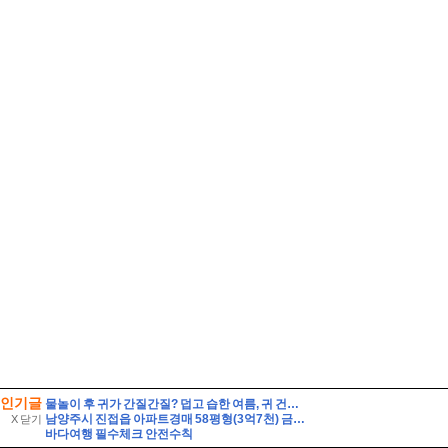
인기글
물놀이 후 귀가 간질간질? 덥고 습한 여름, 귀 건강 지키는 법
남양주시 진접읍 아파트경매 58평형(3억7천) 금곡리 해밀초등학교인근 신영지웰 10층 유찰2회 급매시세 남양주진접신영지웰아파트 부동산경매 매매
X 닫기
바다여행 필수체크 안전수칙