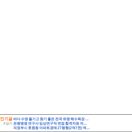
인기글
바다 수영 즐기고 찾기 좋은 전국 유명 해수욕장 맛집
은평병원 연구사 임상연구직 면접 합격자료 자기소개 스크립트 및 실제 면접 합격 답안
X 닫기
의정부시 호원동 아파트경매 27평형(2억7천) 역세권 회룡역인근 호원우성3차 20층 유찰1회 의정부호원우성3차아파트 부동산경매 매매