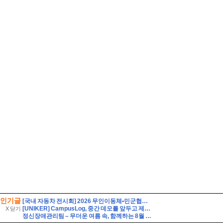
인기글
[국내 자동차 전시회] 2026 무인이동체•민군협력 엑스포 사전 등록(~8/14)
[UNIKER] CampusLog, 중간 데모를 앞두고 제품을 다듬고 실제 크루들 앞에서 시연하다
X 닫기
정신장애관리팀 – 무더운 여름 속, 함께하는 8월 이야기