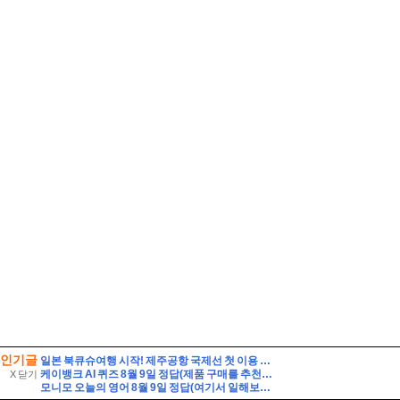
인기글
일본 북큐슈여행 시작! 제주공항 국제선 첫 이용 후기, 출국 준비부터 바이오정보 등록까지
케이뱅크 AI 퀴즈 8월 9일 정답(제품 구매를 추천하는 대신, 제품의 단점까지 솔직하게 리뷰하여 과소비를 경계하는 인플루언서 유형은?)
X 닫기
모니모 오늘의 영어 8월 9일 정답(여기서 일해보는 게 제 꿈이에요. 여기서 일하고 싶었어요. 승진하기를 바랍니다)