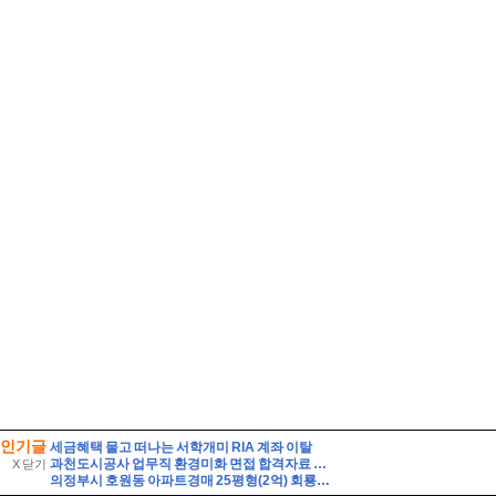
인기글
세금혜택 물고 떠나는 서학개미 RIA 계좌 이탈
과천도시공사 업무직 환경미화 면접 합격자료 자기소개 스크립트 및 실제 면접 합격 답안
X 닫기
의정부시 호원동 아파트경매 25평형(2억) 회룡역인근 신원아파트 14층 유찰1회 의정부호원동신원아파트 법원경매 매매