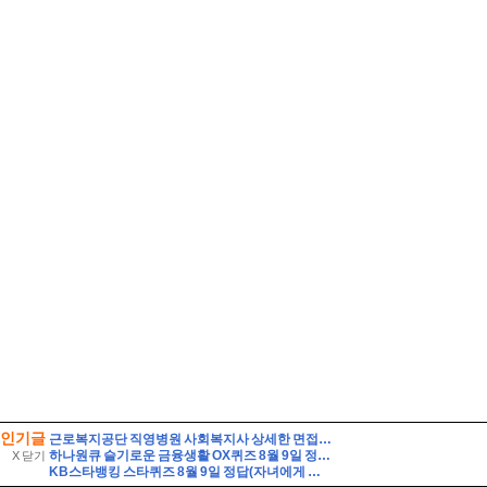
인기글
근로복지공단 직영병원 사회복지사 상세한 면접후기 7명 및 기출질문 기관 직무상식 정리 [근로복지공단 병원 사회복지사 면접]
하나원큐 슬기로운 금융생활 OX퀴즈 8월 9일 정답(하나원큐에서는 나의 은퇴 MBTI를 알아볼수 있다)
X 닫기
KB스타뱅킹 스타퀴즈 8월 9일 정답(자녀에게 증여 후 납부할 세액이 없더라도 가급적이면 신고를 해두는 것이 좋다)