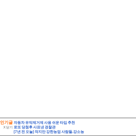
인기글
자동차 유막제거제 사용 쉬운 타입 추천
로또 당첨후 사표낸 경찰관
X 닫기
[7년 전 오늘] 작지만 강한농업 사람들.강소농