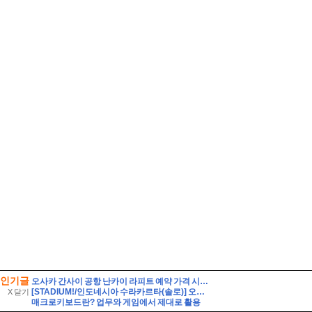
인기글
오사카 간사이 공항 난카이 라피트 예약 가격 시간표 타는법
[STADIUM!/인도네시아 수라카르타(솔로)] 오직 인도네시아인들을 위해 만들어진 경기장. 페르시스 솔로의 전 경기장. 스타디온 스리웨다리 Stadion Sriwedari
X 닫기
매크로키보드란? 업무와 게임에서 제대로 활용