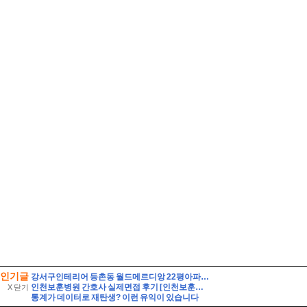
인기글
강서구인테리어 등촌동 월드메르디앙 22평아파트 인테리어 시공
인천보훈병원 간호사 실제면접 후기 [인천보훈병원 간호사 면접 기출 및 모범 답변 60선과 인천보훈병원 간호사 면접 지원 8인의 후기] 필수 직무상식 및 정보 30선 수록 - Hap
X 닫기
통계가 데이터로 재탄생? 이런 유익이 있습니다