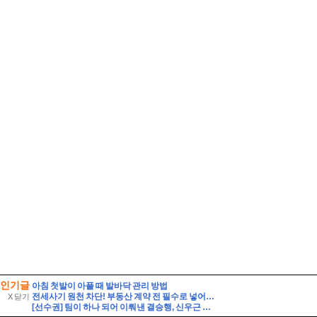
인기글
아침 첫발이 아플 때 발바닥 관리 방법
전세사기 원천 차단! 부동산 계약 전 필수로 넣어야 할 특약 문구 5가지와 등기부등본 해독법
X 닫기
[선수권] 팀이 하나 되어 이뤄낸 결승행, 신우근 감독이 전한 감사