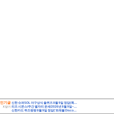
인기글
신한 슈퍼SOL 야구상식 쏠퀴즈 8월 9일 정답(폭염으로 인한 경기 취소로 2026 신한 SOL KBO 리그 가을 일정에 부담이 커졌습니다. KBO 정규시즌 한 팀당 치르는 경수는 총 몇 경기 일까요?)
리즈 시몬스/주간 별자리 운세/2026년 8월 9일~8월 15일/천칭·전갈·사수·염소자리
X 닫기
신한카드 퀴즈팡팡 8월 9일 정답('트래블 Discover-Day! 준비부터 설레는 여행 필수 아이템 특가전'에서 판매되는 특가 상품이 아닌 것은?)