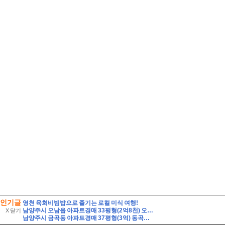
인기글
영천 육회비빔밥으로 즐기는 로컬 미식 여행!
남양주시 오남읍 아파트경매 33평형(2억8천) 오남체육공원인근 오남아이파크 9층 유찰1회 남양주오남아이파크아파트 부동산경매 매매
X 닫기
남양주시 금곡동 아파트경매 37평형(3억) 동곡초등학교인근 금곡GS 6층 유찰1회 남양주금곡지에스아파트 부동산경매 매매