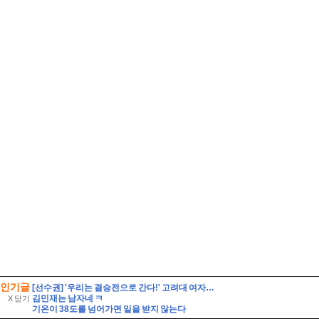
인기글
[선수권] '우리는 결승전으로 간다!' 고려대 여자축구부, 위덕대에 2-0 승리.
김민재는 남자네 ㅋ
X 닫기
기온이 38도를 넘어가면 일을 받지 않는다