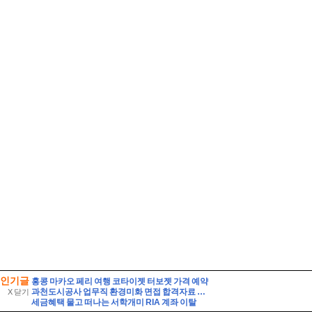
인기글
홍콩 마카오 페리 여행 코타이젯 터보젯 가격 예약
과천도시공사 업무직 환경미화 면접 합격자료 자기소개 스크립트 및 실제 면접 합격 답안
X 닫기
세금혜택 물고 떠나는 서학개미 RIA 계좌 이탈