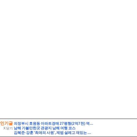
인기글
의정부시 호원동 아파트경매 27평형(2억7천) 역세권 회룡역인근 호원우성3차 20층 유찰1회 의정부호원우성3차아파트 부동산경매 매매
남해 가볼만한곳 관광지 남해 여행 코스
X 닫기
김혜준·강훈 '최애의 사원', 제법 설레고 재밌는 덕질 로맨스