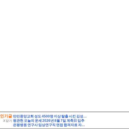
인기글
만민중앙교회 성도 4500명 이상 탈출 시킨 김성훈전도사 활약
평관헌 오늘의 운세 2026년 8월 7일 계축日 입추
X 닫기
은평병원 연구사 임상연구직 면접 합격자료 자기소개 스크립트 및 실제 면접 합격 답안