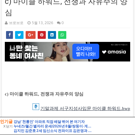
인기글
강남 '천룡인' 아파트 직접 배달 뛰어 본 여기자
누네즈/월간 별자리 운세/2026년 8월/쌍둥이·게·사자·처녀자리
X 닫기
김지민 김준호 2세 임신소식 전와이프 김은영과 자녀는?