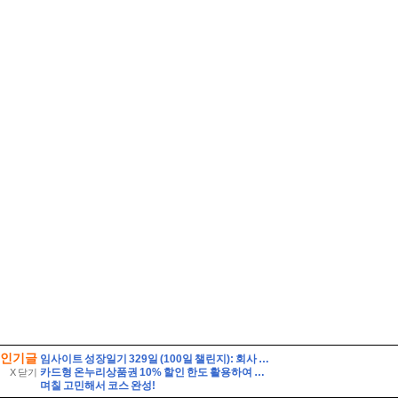
인기글
임사이트 성장일기 329일 (100일 챌린지): 회사 서류 뭉치 잃어버림
카드형 온누리상품권 10% 할인 한도 활용하여 여름철 장보기 식비 아끼는 법
X 닫기
며칠 고민해서 코스 완성!