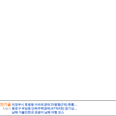
인기글
의정부시 호원동 아파트경매 25평형(2억) 회룡역인근 신원아파트 14층 유찰1회 의정부호원동신원아파트 법원경매 매매
종로구 부암동 단독주택경매 (47억4천) 경기상고인근 대지260평 건물60평 2층주택 유찰1회 종로구부암동단독주택 부동산경매 매물건
X 닫기
남해 가볼만한곳 관광지 남해 여행 코스