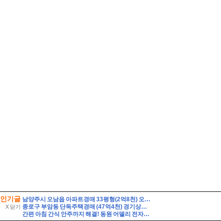
인기글
남양주시 오남읍 아파트경매 33평형(2억8천) 오남체육공원인근 오남아이파크 9층 유찰1회 남양주오남아이파크아파트 부동산경매 매매
종로구 부암동 단독주택경매 (47억4천) 경기상고인근 대지260평 건물60평 2층주택 유찰1회 종로구부암동단독주택 부동산경매 매물건
X 닫기
간편 아침 간식 안주까지 해결! 동원 어델리 전자레인지 40초면 끝