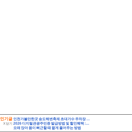
인기글
인천가볼만한곳 송도해변축제 초대가수 주차장 연수구 여행
2026 디지털관광주민증 발급방법 및 할인혜택 :: 영동 가성비 여행 (영동 와인터널 및 레인보우 힐링센터 입장료 할인 등)
X 닫기
오래 앉아 몸이 뻐근할 때 짧게 풀어주는 방법